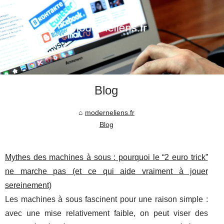
Blog
moderneliens.fr
Blog
Mythes des machines à sous : pourquoi le “2 euro trick”
ne marche pas (et ce qui aide vraiment à jouer
sereinement)
Les machines à sous fascinent pour une raison simple :
avec une mise relativement faible, on peut viser des