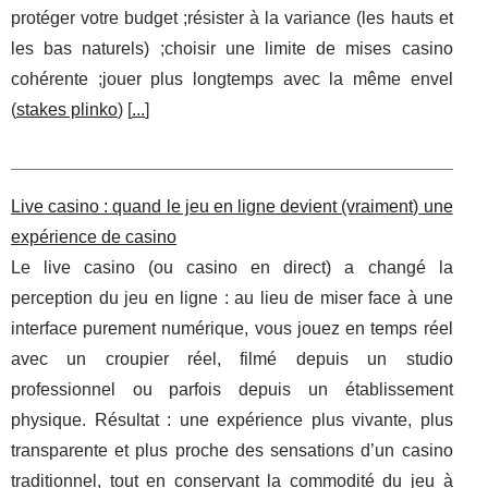
protéger votre budget ;résister à la variance (les hauts et
les bas naturels) ;choisir une limite de mises casino
cohérente ;jouer plus longtemps avec la même envel
(
stakes plinko
) [
...
]
Live casino : quand le jeu en ligne devient (vraiment) une
expérience de casino
Le live casino (ou casino en direct) a changé la
perception du jeu en ligne : au lieu de miser face à une
interface purement numérique, vous jouez en temps réel
avec un croupier réel, filmé depuis un studio
professionnel ou parfois depuis un établissement
physique. Résultat : une expérience plus vivante, plus
transparente et plus proche des sensations d’un casino
traditionnel, tout en conservant la commodité du jeu à