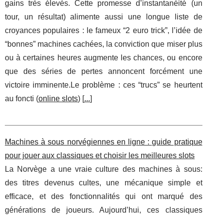
gains très élevés. Cette promesse d’instantanéité (un
tour, un résultat) alimente aussi une longue liste de
croyances populaires : le fameux “2 euro trick”, l’idée de
“bonnes” machines cachées, la conviction que miser plus
ou à certaines heures augmente les chances, ou encore
que des séries de pertes annoncent forcément une
victoire imminente.Le problème : ces “trucs” se heurtent
au foncti (
online slots
) [
...
]
Machines à sous norvégiennes en ligne : guide pratique
pour jouer aux classiques et choisir les meilleures slots
La Norvège a une vraie culture des machines à sous:
des titres devenus cultes, une mécanique simple et
efficace, et des fonctionnalités qui ont marqué des
générations de joueurs. Aujourd’hui, ces classiques