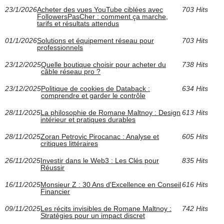
23/1/2026
Acheter des vues YouTube ciblées avec
703 Hits
FollowersPasCher : comment ça marche,
tarifs et résultats attendus
01/1/2026
Solutions et équipement réseau pour
703 Hits
professionnels
23/12/2025
Quelle boutique choisir pour acheter du
738 Hits
câble réseau pro ?
23/12/2025
Politique de cookies de Databack :
634 Hits
comprendre et garder le contrôle
28/11/2025
La philosophie de Romane Maltnoy : Design
613 Hits
intérieur et pratiques durables
28/11/2025
Zoran Petrovic Pirocanac : Analyse et
605 Hits
critiques littéraires
26/11/2025
Investir dans le Web3 : Les Clés pour
835 Hits
Réussir
16/11/2025
Monsieur Z : 30 Ans d'Excellence en Conseil
616 Hits
Financier
09/11/2025
Les récits invisibles de Romane Maltnoy :
742 Hits
Stratégies pour un impact discret