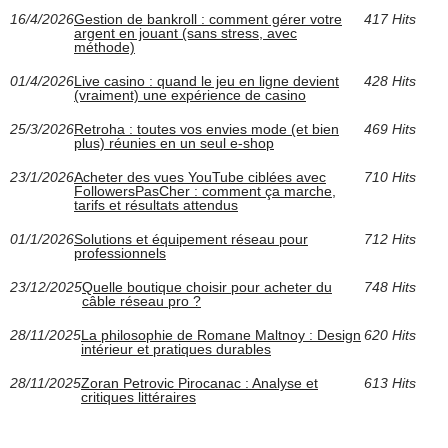
16/4/2026
Gestion de bankroll : comment gérer votre
417 Hits
argent en jouant (sans stress, avec
méthode)
01/4/2026
Live casino : quand le jeu en ligne devient
428 Hits
(vraiment) une expérience de casino
25/3/2026
Retroha : toutes vos envies mode (et bien
469 Hits
plus) réunies en un seul e-shop
23/1/2026
Acheter des vues YouTube ciblées avec
710 Hits
FollowersPasCher : comment ça marche,
tarifs et résultats attendus
01/1/2026
Solutions et équipement réseau pour
712 Hits
professionnels
23/12/2025
Quelle boutique choisir pour acheter du
748 Hits
câble réseau pro ?
28/11/2025
La philosophie de Romane Maltnoy : Design
620 Hits
intérieur et pratiques durables
28/11/2025
Zoran Petrovic Pirocanac : Analyse et
613 Hits
critiques littéraires