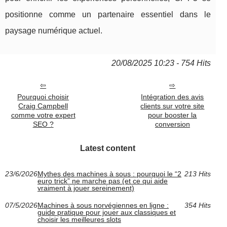
positionne comme un partenaire essentiel dans le
paysage numérique actuel.
20/08/2025 10:23 - 754 Hits
Pourquoi choisir
Intégration des avis
Craig Campbell
clients sur votre site
comme votre expert
pour booster la
SEO ?
conversion
Latest content
23/6/2026
Mythes des machines à sous : pourquoi le “2
213 Hits
euro trick” ne marche pas (et ce qui aide
vraiment à jouer sereinement)
07/5/2026
Machines à sous norvégiennes en ligne :
354 Hits
guide pratique pour jouer aux classiques et
choisir les meilleures slots