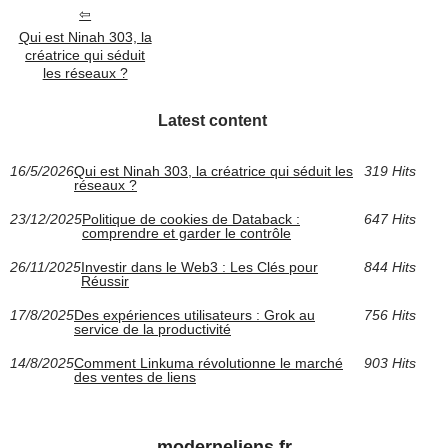
Qui est Ninah 303, la
créatrice qui séduit
les réseaux ?
Latest content
16/5/2026
Qui est Ninah 303, la créatrice qui séduit les
319 Hits
réseaux ?
23/12/2025
Politique de cookies de Databack :
647 Hits
comprendre et garder le contrôle
26/11/2025
Investir dans le Web3 : Les Clés pour
844 Hits
Réussir
17/8/2025
Des expériences utilisateurs : Grok au
756 Hits
service de la productivité
14/8/2025
Comment Linkuma révolutionne le marché
903 Hits
des ventes de liens
moderneliens.fr